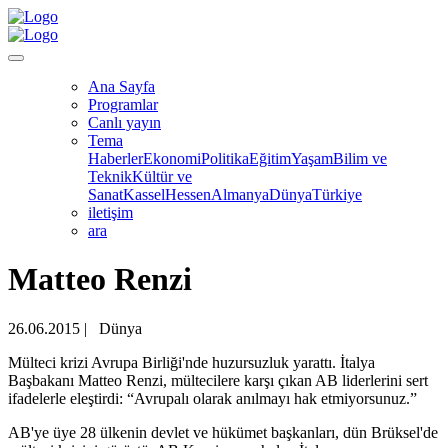
Ana Sayfa
Programlar
Canlı yayın
Tema
Haberler
Ekonomi
Politika
Eğitim
Yaşam
Bilim ve
Teknik
Kültür ve
Sanat
Kassel
Hessen
Almanya
Dünya
Türkiye
iletişim
ara
Matteo Renzi
26.06.2015
|
Dünya
Mülteci krizi Avrupa Birliği'nde huzursuzluk yarattı. İtalya
Başbakanı Matteo Renzi, mültecilere karşı çıkan AB liderlerini sert
ifadelerle eleştirdi: “Avrupalı olarak anılmayı hak etmiyorsunuz.”
AB'ye üye 28 ülkenin devlet ve hükümet başkanları, dün Brüksel'de