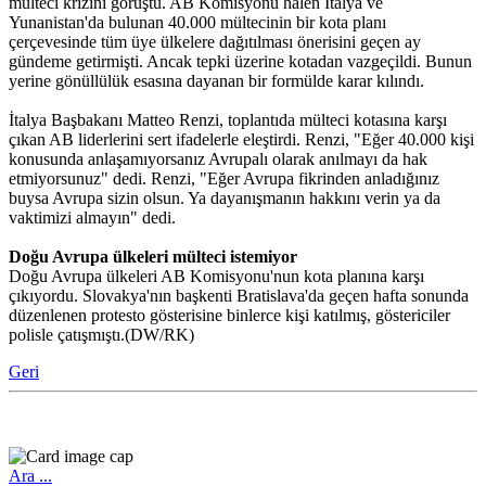
mülteci krizini görüştü. AB Komisyonu halen İtalya ve
Yunanistan'da bulunan 40.000 mültecinin bir kota planı
çerçevesinde tüm üye ülkelere dağıtılması önerisini geçen ay
gündeme getirmişti. Ancak tepki üzerine kotadan vazgeçildi. Bunun
yerine gönüllülük esasına dayanan bir formülde karar kılındı.
İtalya Başbakanı Matteo Renzi, toplantıda mülteci kotasına karşı
çıkan AB liderlerini sert ifadelerle eleştirdi. Renzi, "Eğer 40.000 kişi
konusunda anlaşamıyorsanız Avrupalı olarak anılmayı da hak
etmiyorsunuz" dedi. Renzi, "Eğer Avrupa fikrinden anladığınız
buysa Avrupa sizin olsun. Ya dayanışmanın hakkını verin ya da
vaktimizi almayın" dedi.
Doğu Avrupa ülkeleri mülteci istemiyor
Doğu Avrupa ülkeleri AB Komisyonu'nun kota planına karşı
çıkıyordu. Slovakya'nın başkenti Bratislava'da geçen hafta sonunda
düzenlenen protesto gösterisine binlerce kişi katılmış, göstericiler
polisle çatışmıştı.(DW/RK)
Geri
Ara ...