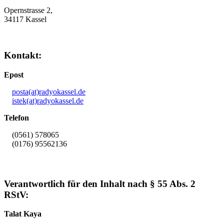
Opernstrasse 2,
34117 Kassel
Kontakt:
Epost
posta(at)radyokassel.de
istek(at)radyokassel.de
Telefon
(0561) 578065
(0176) 95562136
Verantwortlich für den Inhalt nach § 55 Abs. 2
RStV:
Talat Kaya