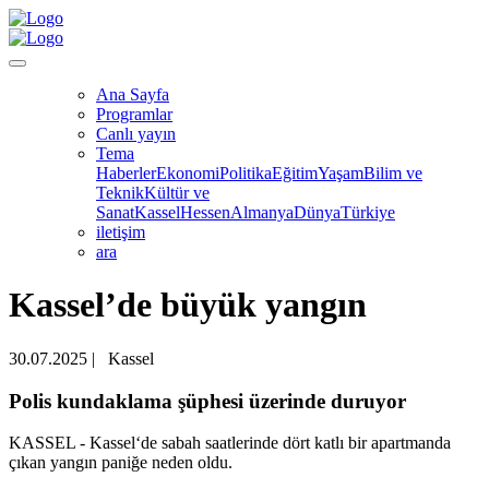
Ana Sayfa
Programlar
Canlı yayın
Tema
Haberler
Ekonomi
Politika
Eğitim
Yaşam
Bilim ve
Teknik
Kültür ve
Sanat
Kassel
Hessen
Almanya
Dünya
Türkiye
iletişim
ara
Kassel’de büyük yangın
30.07.2025
|
Kassel
Polis kundaklama şüphesi üzerinde duruyor
KASSEL - Kassel‘de sabah saatlerinde dört katlı bir apartmanda
çıkan yangın paniğe neden oldu.