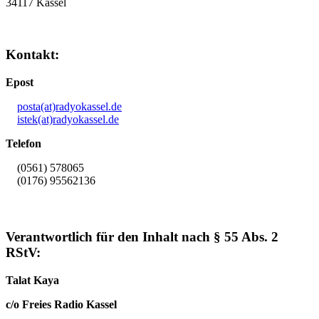
34117 Kassel
Kontakt:
Epost
posta(at)radyokassel.de
istek(at)radyokassel.de
Telefon
(0561) 578065
(0176) 95562136
Verantwortlich für den Inhalt nach § 55 Abs. 2
RStV:
Talat Kaya
c/o Freies Radio Kassel