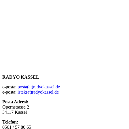
RADYO KASSEL
e-posta:
posta(at)radyokassel.de
e-posta:
istek(at)radyokassel.de
Posta Adresi:
Opernstrasse 2
34117 Kassel
Telefon:
0561 / 57 80 65