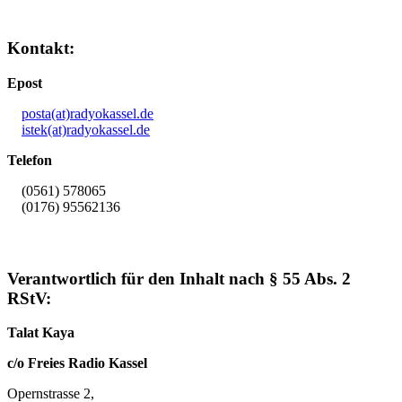
Kontakt:
Epost
posta(at)radyokassel.de
istek(at)radyokassel.de
Telefon
(0561) 578065
(0176) 95562136
Verantwortlich für den Inhalt nach § 55 Abs. 2
RStV:
Talat Kaya
c/o Freies Radio Kassel
Opernstrasse 2,