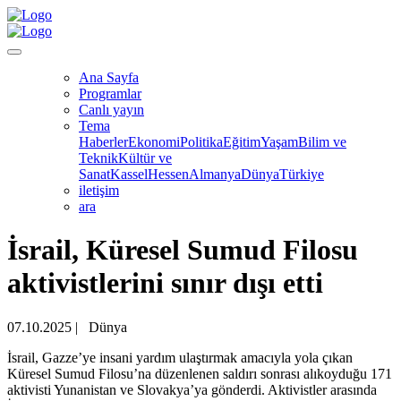
Ana Sayfa
Programlar
Canlı yayın
Tema
Haberler
Ekonomi
Politika
Eğitim
Yaşam
Bilim ve
Teknik
Kültür ve
Sanat
Kassel
Hessen
Almanya
Dünya
Türkiye
iletişim
ara
İsrail, Küresel Sumud Filosu
aktivistlerini sınır dışı etti
07.10.2025
|
Dünya
İsrail, Gazze’ye insani yardım ulaştırmak amacıyla yola çıkan
Küresel Sumud Filosu’na düzenlenen saldırı sonrası alıkoyduğu 171
aktivisti Yunanistan ve Slovakya’ya gönderdi. Aktivistler arasında