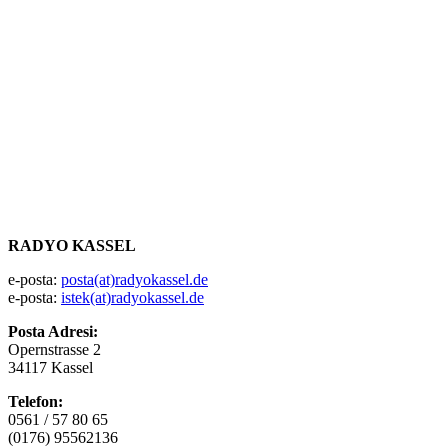
RADYO KASSEL
e-posta:
posta(at)radyokassel.de
e-posta:
istek(at)radyokassel.de
Posta Adresi:
Opernstrasse 2
34117 Kassel
Telefon:
0561 / 57 80 65
(0176) 95562136