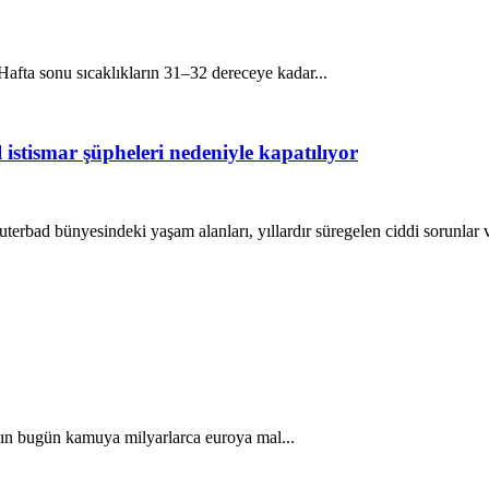
. Hafta sonu sıcaklıkların 31–32 dereceye kadar...
istismar şüpheleri nedeniyle kapatılıyor
uterbad bünyesindeki yaşam alanları, yıllardır süregelen ciddi sorunlar v
nın bugün kamuya milyarlarca euroya mal...