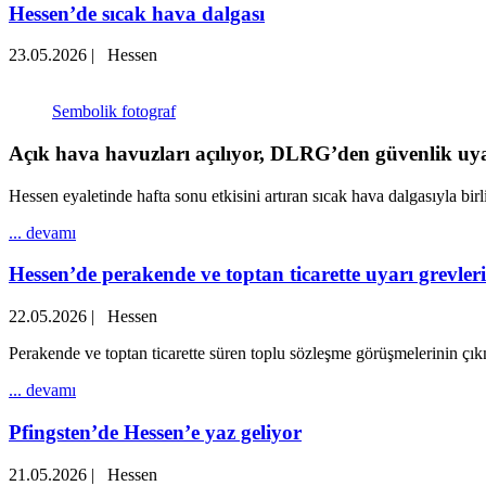
Hessen’de sıcak hava dalgası
23.05.2026
|
Hessen
Sembolik fotograf
Açık hava havuzları açılıyor, DLRG’den güvenlik uya
Hessen eyaletinde hafta sonu etkisini artıran sıcak hava dalgasıyla birli
... devamı
Hessen’de perakende ve toptan ticarette uyarı grevleri
22.05.2026
|
Hessen
Perakende ve toptan ticarette süren toplu sözleşme görüşmelerinin ç
... devamı
Pfingsten’de Hessen’e yaz geliyor
21.05.2026
|
Hessen