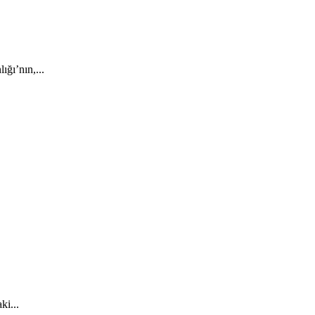
ığı’nın,...
ki...