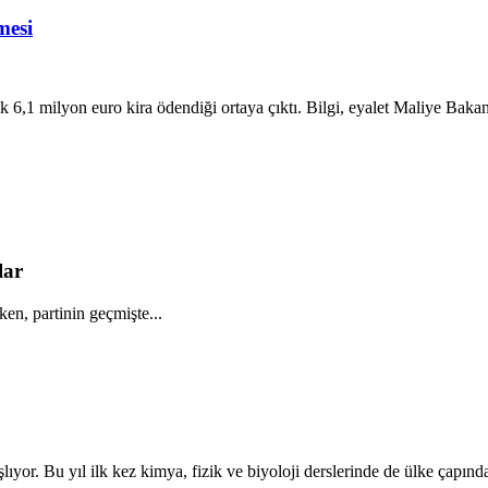
mesi
 6,1 milyon euro kira ödendiği ortaya çıktı. Bilgi, eyalet Maliye Bakanl
lar
en, partinin geçmişte...
yor. Bu yıl ilk kez kimya, fizik ve biyoloji derslerinde de ülke çapında