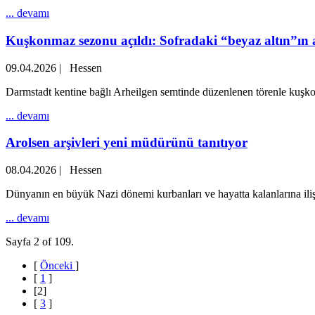
... devamı
Kuşkonmaz sezonu açıldı: Sofradaki “beyaz altın”ın a
09.04.2026
|
Hessen
Darmstadt kentine bağlı Arheilgen semtinde düzenlenen törenle kuşko
... devamı
Arolsen arşivleri yeni müdürünü tanıtıyor
08.04.2026
|
Hessen
Dünyanın en büyük Nazi dönemi kurbanları ve hayatta kalanlarına iliş
... devamı
Sayfa 2 of 109.
[
Önceki
]
[
1
]
[
2
]
[
3
]