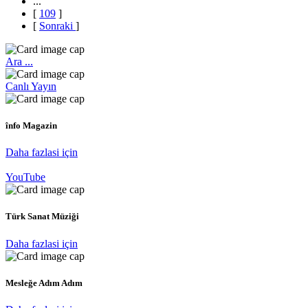
...
[
109
]
[
Sonraki
]
Ara ...
Canlı Yayın
înfo Magazin
Daha fazlasi için
YouTube
Türk Sanat Müziği
Daha fazlasi için
Mesleğe Adım Adım