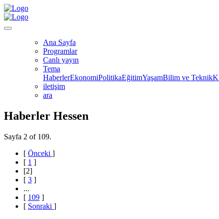
Ana Sayfa
Programlar
Canlı yayın
Tema
Haberler
Ekonomi
Politika
Eğitim
Yaşam
Bilim ve Teknik
K
iletişim
ara
Haberler Hessen
Sayfa 2 of 109.
[
Önceki
]
[
1
]
[
2
]
[
3
]
...
[
109
]
[
Sonraki
]