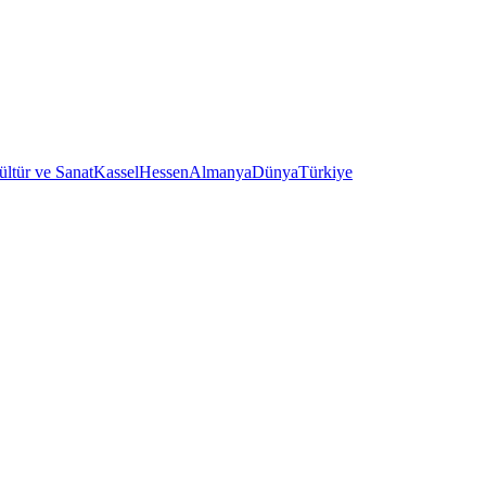
ültür ve Sanat
Kassel
Hessen
Almanya
Dünya
Türkiye